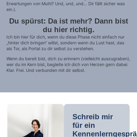
Erwartungen von Mutti? Und, und, und… Dir fällt sicher was
ein.).
Du spürst: Da ist mehr? Dann bist
du hier richtig.
Ich bin hier für dich, wenn du diese Phase nicht einfach nur
„hinter dich bringen“ willst, sondern wenn du Lust hast, das
als Tor, als Portal zu dir selbst zu verstehen.
Wenn du bereit bist, dich zu erinnern (vielleicht auszugraben),
wer du im Kern bist, begleite ich dich von Herzen gern dabei.
Klar. Frei. Und verbunden mit dir selbst.
Telefon
E-
Mail-
(0221)
Schreib mir
Adresse
42
für ein
mail@lisa-
33
Kennenlerngespr
pertagnol.de
24