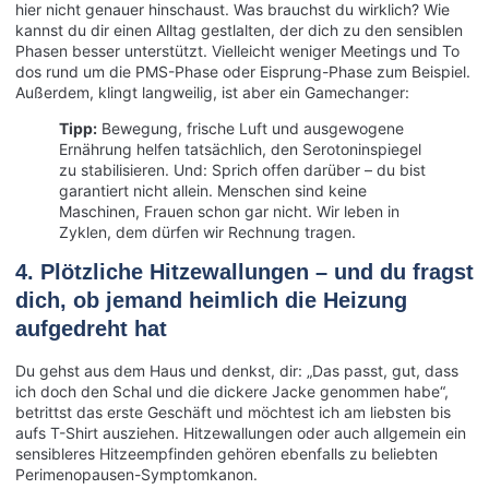
hier nicht genauer hinschaust. Was brauchst du wirklich? Wie
kannst du dir einen Alltag gestlalten, der dich zu den sensiblen
Phasen besser unterstützt. Vielleicht weniger Meetings und To
dos rund um die PMS-Phase oder Eisprung-Phase zum Beispiel.
Außerdem, klingt langweilig, ist aber ein Gamechanger:
Tipp:
Bewegung, frische Luft und ausgewogene
Ernährung helfen tatsächlich, den Serotoninspiegel
zu stabilisieren. Und: Sprich offen darüber – du bist
garantiert nicht allein. Menschen sind keine
Maschinen, Frauen schon gar nicht. Wir leben in
Zyklen, dem dürfen wir Rechnung tragen.
4. Plötzliche Hitzewallungen – und du fragst
dich, ob jemand heimlich die Heizung
aufgedreht hat
Du gehst aus dem Haus und denkst, dir: „Das passt, gut, dass
ich doch den Schal und die dickere Jacke genommen habe“,
betrittst das erste Geschäft und möchtest ich am liebsten bis
aufs T-Shirt ausziehen. Hitzewallungen oder auch allgemein ein
sensibleres Hitzeempfinden gehören ebenfalls zu beliebten
Perimenopausen-Symptomkanon.