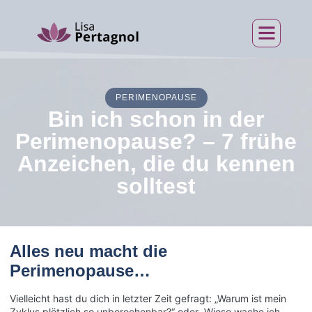
Über mich
PERIMENOPAUSE
Bin ich schon in der
Perimenopause? – 7 frühe
Anzeichen, die du kennen
solltest
Alles neu macht die
Perimenopause…
Vielleicht hast du dich in letzter Zeit gefragt: „Warum ist mein
Zyklus plötzlich so unberechenbar?“ oder „Wieso wache ich