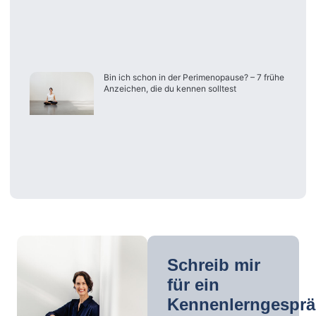
Bin ich schon in der Perimenopause? – 7 frühe
Anzeichen, die du kennen solltest
Telefon
E-
Mail-
(0221)
Schreib mir
Adresse
42
für ein
mail@lisa-
33
Kennenlerngespr
pertagnol.de
24