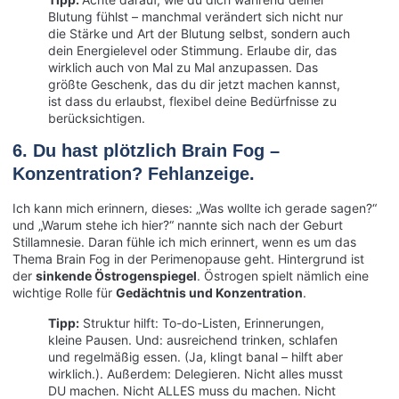
Blutung fühlst – manchmal verändert sich nicht nur
die Stärke und Art der Blutung selbst, sondern auch
dein Energielevel oder Stimmung. Erlaube dir, das
wirklich auch von Mal zu Mal anzupassen. Das
größte Geschenk, das du dir jetzt machen kannst,
ist dass du erlaubst, flexibel deine Bedürfnisse zu
berücksichtigen.
6. Du hast plötzlich Brain Fog –
Konzentration? Fehlanzeige.
Ich kann mich erinnern, dieses: „Was wollte ich gerade sagen?“
und „Warum stehe ich hier?“ nannte sich nach der Geburt
Stillamnesie. Daran fühle ich mich erinnert, wenn es um das
Thema Brain Fog in der Perimenopause geht. Hintergrund ist
der
sinkende Östrogenspiegel
. Östrogen spielt nämlich eine
wichtige Rolle für
Gedächtnis und Konzentration
.
Tipp:
Struktur hilft: To-do-Listen, Erinnerungen,
kleine Pausen. Und: ausreichend trinken, schlafen
und regelmäßig essen. (Ja, klingt banal – hilft aber
wirklich.). Außerdem: Delegieren. Nicht alles musst
DU machen. Nicht ALLES muss du machen. Nicht