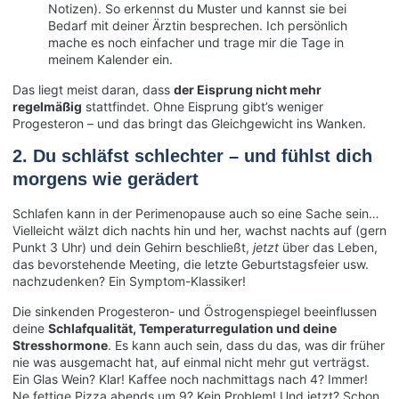
Notizen). So erkennst du Muster und kannst sie bei
Bedarf mit deiner Ärztin besprechen. Ich persönlich
mache es noch einfacher und trage mir die Tage in
meinem Kalender ein.
Das liegt meist daran, dass
der Eisprung nicht mehr
regelmäßig
stattfindet. Ohne Eisprung gibt’s weniger
Progesteron – und das bringt das Gleichgewicht ins Wanken.
2. Du schläfst schlechter – und fühlst dich
morgens wie gerädert
Schlafen kann in der Perimenopause auch so eine Sache sein…
Vielleicht wälzt dich nachts hin und her, wachst nachts auf (gern
Punkt 3 Uhr) und dein Gehirn beschließt,
jetzt
über das Leben,
das bevorstehende Meeting, die letzte Geburtstagsfeier usw.
nachzudenken? Ein Symptom-Klassiker!
Die sinkenden Progesteron- und Östrogenspiegel beeinflussen
deine
Schlafqualität, Temperaturregulation und deine
Stresshormone
. Es kann auch sein, dass du das, was dir früher
nie was ausgemacht hat, auf einmal nicht mehr gut verträgst.
Ein Glas Wein? Klar! Kaffee noch nachmittags nach 4? Immer!
Ne fettige Pizza abends um 9? Kein Problem! Und jetzt? Schon