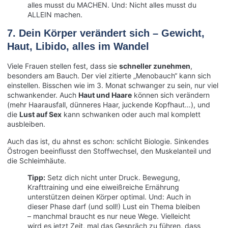
alles musst du MACHEN. Und: Nicht alles musst du
ALLEIN machen.
7. Dein Körper verändert sich – Gewicht,
Haut, Libido, alles im Wandel
Viele Frauen stellen fest, dass sie
schneller zunehmen
,
besonders am Bauch. Der viel zitierte „Menobauch“ kann sich
einstellen. Bisschen wie im 3. Monat schwanger zu sein, nur viel
schwankender. Auch
Haut und Haare
können sich verändern
(mehr Haarausfall, dünneres Haar, juckende Kopfhaut…), und
die
Lust auf Sex
kann schwanken oder auch mal komplett
ausbleiben.
Auch das ist, du ahnst es schon: schlicht Biologie. Sinkendes
Östrogen beeinflusst den Stoffwechsel, den Muskelanteil und
die Schleimhäute.
Tipp:
Setz dich nicht unter Druck. Bewegung,
Krafttraining und eine eiweißreiche Ernährung
unterstützen deinen Körper optimal. Und: Auch in
dieser Phase darf (und soll!) Lust ein Thema bleiben
– manchmal braucht es nur neue Wege. Vielleicht
wird es jetzt Zeit, mal das Gespräch zu führen, dass