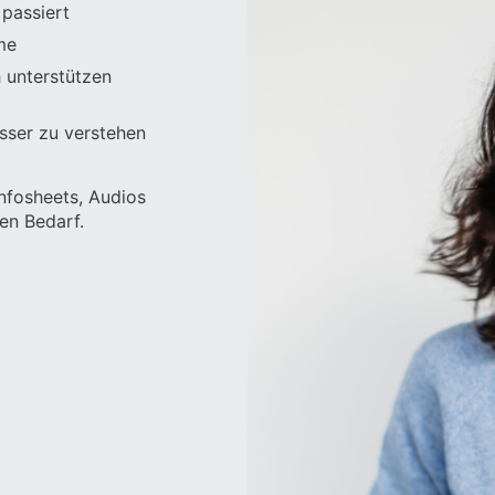
 passiert
me
h unterstützen
esser zu verstehen
Infosheets, Audios
en Bedarf.