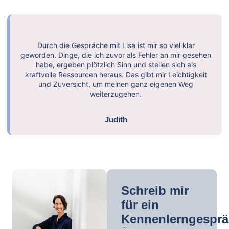
Durch die Gespräche mit Lisa ist mir so viel klar
geworden. Dinge, die ich zuvor als Fehler an mir gesehen
habe, ergeben plötzlich Sinn und stellen sich als
kraftvolle Ressourcen heraus. Das gibt mir Leichtigkeit
und Zuversicht, um meinen ganz eigenen Weg
weiterzugehen.
Judith
Telefon
E-
Mail-
(0221)
Schreib mir
Adresse
42
für ein
mail@lisa-
33
Kennenlerngespr
pertagnol.de
24