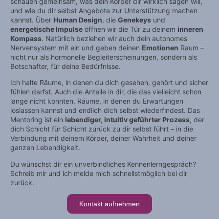
schauen gemeinsam, was dein Körper dir wirklich sagen will,
und wie du dir selbst Angebote zur Unterstützung machen
kannst. Über
Human Design
, die
Genekeys
und
energetische Impulse
öffnen wir die Tür zu deinem
inneren
Kompass
. Natürlich beziehen wir auch dein autonomes
Nervensystem mit ein und geben deinen
Emotionen
Raum –
nicht nur als hormonelle Begleiterscheinungen, sondern als
Botschafter, für deine Bedürfnisse.
Ich halte Räume, in denen du dich gesehen, gehört und sicher
fühlen darfst. Auch die Anteile in dir, die das vielleicht schon
lange nicht konnten. Räume, in denen du Erwartungen
loslassen kannst und endlich dich selbst wiederfindest. Das
Mentoring ist ein
lebendiger, intuitiv geführter Prozess
, der
dich Schicht für Schicht zurück zu dir selbst führt – in die
Verbindung mit deinem Körper, deiner Wahrheit und deiner
ganzen Lebendigkeit. ​
Du wünschst dir ein unverbindliches Kennenlerngespräch?
Schreib mir und ich melde mich schnellstmöglich bei dir
zurück. ​
Kontakt aufnehmen